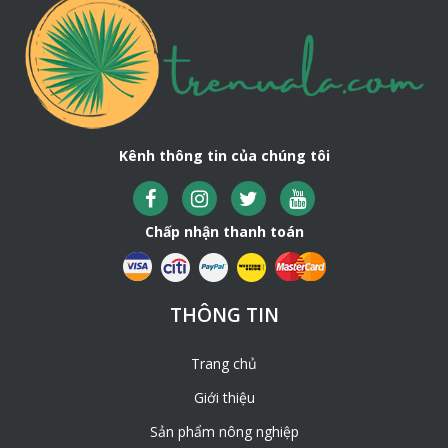
Trong thi công xây dựng hiện nay, người ta sử dụng rất
nhiều công cụ, giải pháp hiện đại để tối ưu sự an toàn và
hiệu quả trong quá trình thi công. Tuy nhiên, các vật liệu
tự nhiên vẫn luôn giữ một vai trò rất quan trọng không
thể thay thế. Một trong số đó phải kể tới Sạp tre – Bè
giáo tre. Nó xuất hiện ở hầu hết các công trình xây dựng
lớn nhỏ trên cả nước, vì những ưu điểm vượt trội của nó
Kênh thông tin của chúng tôi
so với các loại vật liệu khác như:
– Tính nhẹ, dễ mang vác, xoay sở trong điều kiện thi
công chật hẹp, thi công trên cao…
Chấp nhận thanh toán
– Tính bền trắc. Sạp tre có thể tái sử dụng nhiều lần
– Chi phí thấp so với các loại vật liệu khác khoảng 70%
THÔNG TIN
– Vận chuyển gọn nhẹ, dễ dàng
Trang chủ
Giới thiệu
Sản phẩm nông nghiệp