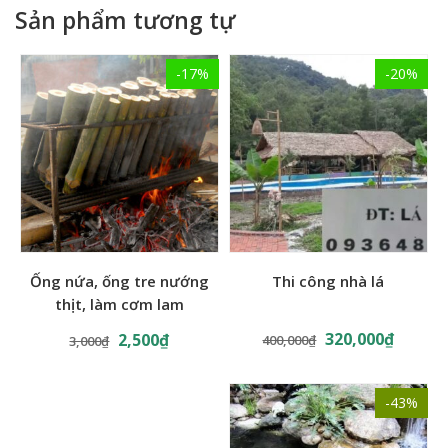
Sản phẩm tương tự
phục vụ:
-17%
-20%
Ống nứa, ống tre nướng
Thi công nhà lá
thịt, làm cơm lam
320,000
₫
2,500
₫
Sạp tre 3.5m x 0.3m
400,000
₫
3,000
₫
Tư vấn và bán hàng 24/7
-43%
Đ/C: Số 108 Phố Thạch Cầu, Long Biên, Hà Nội.
Đt: 0375.968.538