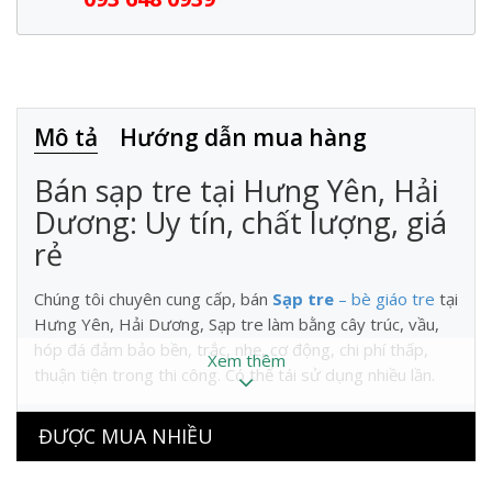
Mô tả
Hướng dẫn mua hàng
Bán sạp tre tại Hưng Yên, Hải
Dương: Uy tín, chất lượng, giá
rẻ
Chúng tôi chuyên cung cấp, bán
Sạp tre
– bè giáo tre
tại
Hưng Yên, Hải Dương, Sạp tre làm bằng cây trúc, vầu,
hóp đá đảm bảo bền, trắc, nhẹ, cơ động, chi phí thấp,
Xem thêm
thuận tiện trong thi công. Có thể tái sử dụng nhiều lần.
Sạp tre có nhiều loại kích thước 2m x 0.3m; 3m x 0.3m ;
ĐƯỢC MUA NHIỀU
4m x 0.3m thuận tiện và phù hợp với nhiều đặc điểm
công trình. Các tổ chức, cá nhân trên địa bàn Hưng Yên,
Hải Dương có nhu cầu hãy liên hệ với chúng tôi để được