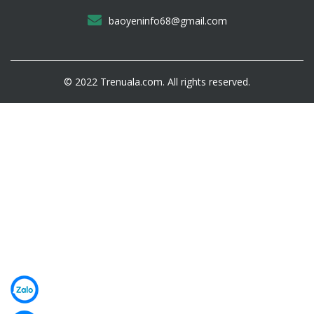
Vai trò của sạp tre:
baoyeninfo68@gmail.com
Sạp tre – Bè giáo tre trong các công trình xây dựng
thường được sử dụng để làm giá đỡ cho người thợ.
Người thợ đứng lên sạp tre được đặt trên khung cố định
© 2022 Trenuala.com. All rights reserved.
để thi công được thuận tiện và an toàn hơn.
Ngoài ra, sạp tre còn được sử dụng để bày biện sản
phẩm trong các cửa hàng thực phẩm, làm cầu tạm bắc
qua các mương máng nhỏ…