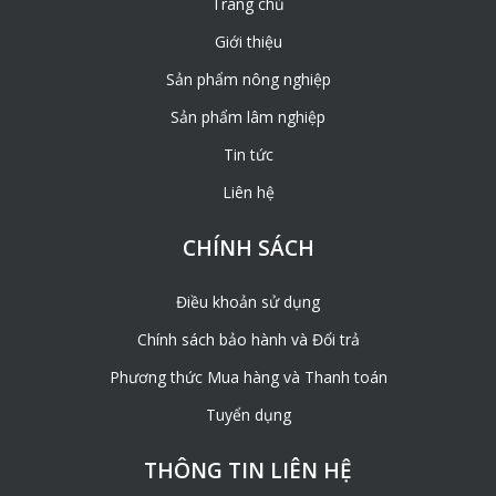
Điều khoản sử dụng
– Tính bền trắc. Sạp tre có thể tái sử dụng nhiều lần
Chính sách bảo hành và Đổi trả
– Chi phí thấp so với các loại vật liệu khác khoảng 70%
– Vận chuyển gọn nhẹ, dễ dàng
Phương thức Mua hàng và Thanh toán
Tuyển dụng
THÔNG TIN LIÊN HỆ
417 Đường Bát Khối, P. Long Biên, Q. Long Biên, Tp. Hà Nội
–
0375 968 538
093 648 0939
baoyeninfo68@gmail.com
© 2022 Trenuala.com. All rights reserved.