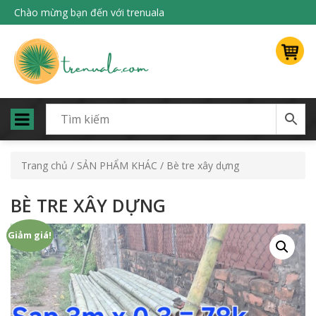
Chào mừng bạn đến với trenuala
Trang chủ
/
SẢN PHẨM KHÁC
/ Bè tre xây dựng
BÈ TRE XÂY DỰNG
Giảm giá!