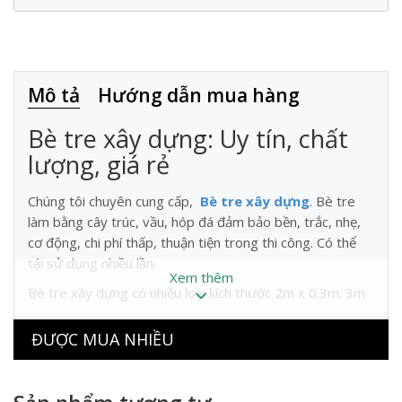
Mô tả
Hướng dẫn mua hàng
Bè tre xây dựng: Uy tín, chất
lượng, giá rẻ
Chúng tôi chuyên cung cấp,
Bè tre xây dựng
. Bè tre
làm bằng cây trúc, vầu, hóp đá đảm bảo bền, trắc, nhẹ,
cơ động, chi phí thấp, thuận tiện trong thi công. Có thể
tái sử dụng nhiều lần.
Xem thêm
Bè tre xây dựng có nhiều loại kích thước 2m x 0.3m; 3m
x 0.3m ; 4m x 0.3m thuận tiện và phù hợp với nhiều đặc
điểm công trình. Các tổ chức, cá nhân, tổ chức trên địa
ĐƯỢC MUA NHIỀU
bàn Hà Nội có nhu cầu hãy liên hệ với chúng tôi để được
phục vụ: