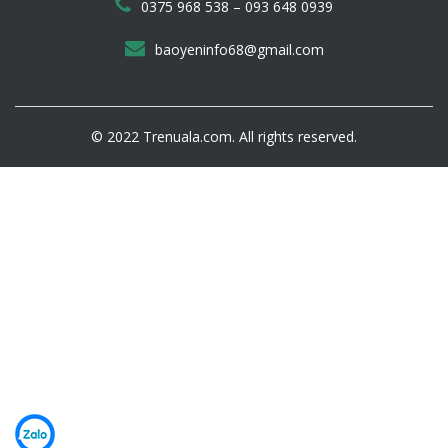
–
0375 968 538
093 648 0939
đá chống cháy
baoyeninfo68@gmail.com
5. Tính chất vật lý
Chống cháy tiêu chuẩn: Chống được xỉ hàn, tàn thuốc,
than nóng,…
© 2022 Trenuala.com. All rights reserved.
Sử dụng được ở ngoài trời với độ bền trên 20 năm mà
không bị mối mọt, ẩm mốc, gãy rụng,..
Giá mái lá nhân tạo bao nhiêu?
Tấm mái lá nhân tạo được sản xuất trực tiếp từ nhà máy
tại Việt Nam
Đơn vị chúng tôi chuyên sản xuất và cung cấp thi công
các khu nghỉ dưỡng, du lịch như homestay, farmstay,
resort, nhà hàng, quán cà phê,…
Chi phí lợp tranh nhân tạo phụ thuộc vào phương án và
mật độ lợp bao nhiêu tấm /m2. Với mỗi kết cấu mái khác
nhau, có các cách thi công khác nhau và đơn giá khác