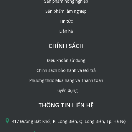
Sản phẩm nông nghiệp
Màu nâu đốm xám giống với màu của lá cọ đã qua nhiều
Sản phẩm lâm nghiệp
năm sử dụng. Tấm màu nâu phù hợp với các công trình
cổ điển, khung nhà gỗ,…
Tin tức
Liên hệ
CHÍNH SÁCH
Điều khoản sử dụng
Chính sách bảo hành và Đổi trả
Phương thức Mua hàng và Thanh toán
Tuyển dụng
Tấm lá nhân tạo đa dạng màu sắc
THÔNG TIN LIÊN HỆ
4. Chất liệu
417 Đường Bát Khối, P. Long Biên, Q. Long Biên, Tp. Hà Nội
Tấm lá nhân tạo được làm bằng nhựa nguyên sinh, các
thành phần phụ gia chống oxy hóa, chống tia UV,…và bột