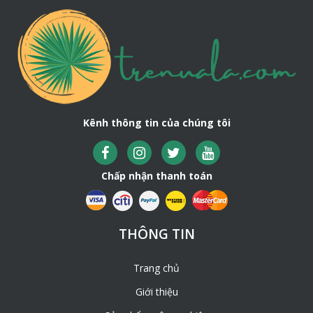
Tấm lá nhân tạo
2. Kích thước của tấm mái lá nhân
tạo
Kênh thông tin của chúng tôi
Tấm lá nhân tạo có kích thước là 50x50cm và 50x 60 cm
(dài x rộng)
Chấp nhận thanh toán
Do kích thước của tấm nhỏ gọn dễ dàng di chuyển đến
nơi thi công. Chính vì vậy, đây là loại tấm có kích thước
thường được nhiều chủ đầu tư lựa chọn nhất.
3. Màu sắc
THÔNG TIN
2 màu chủ đạo là màu vàng đốm xám và màu nâu.
Trang chủ
Màu vàng đốm xám rất phù hợp với các công trình có nét
Giới thiệu
hiện đại. Màu sắc giống với màu của lá cọ mới.