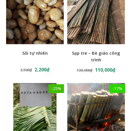
Tư vấn miễn phí 24/7
Đ/C: 180 Thạch Cầu, Long Biên, Hà Nội
ĐT: 0375. 968. 538; Zalo 093. 648. 0939
Sỏi tự nhiên
Sạp tre – Bè giáo công
trình
2,200
₫
110,000
₫
3,500
₫
130,000
₫
-25%
-17%
Mái lá nhân tạo
Đặc điểm của mái lá nhân tạo