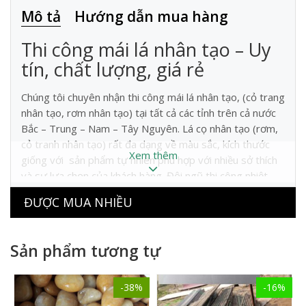
Mô tả
Hướng dẫn mua hàng
Thi công mái lá nhân tạo – Uy
tín, chất lượng, giá rẻ
Chúng tôi chuyên nhận thi công mái lá nhân tạo, (cỏ trang
nhân tạo, rơm nhân tạo) tại tất cả các tỉnh trên cả nước
Bắc – Trung – Nam – Tây Nguyên. Lá cọ nhân tạo (rơm,
cỏ tranh nhân tạo) rất đa dạng về màu sắc, kích thước
Xem thêm
giống với sản phẩm tự nhiên phù hợp với nhiều sở thích
và sự lựa chọn của khách hàng. Đội ngũ thi công nhiệt
tình, chu đáo và giàu kinh nghiệm cùng sự tư vấn kỹ càng
ĐƯỢC MUA NHIỀU
sẽ giúp chủ đầu tư tiết kiệm được chi phí tốt nhất vá giải
pháp thi công tối ưu. chúng tôi cam kết giá thi công luôn
luôn rẻ hơn so với thị trường từ 15 – 20%.
Sản phẩm tương tự
Các tổ chức, cá nhân trên toàn quốc có nhu cầu thi công
mái lá cọ nhân tạo hãy lh với chúng tôi để được tư vấn và
-38%
-16%
phục vụ chu đáo nhất.