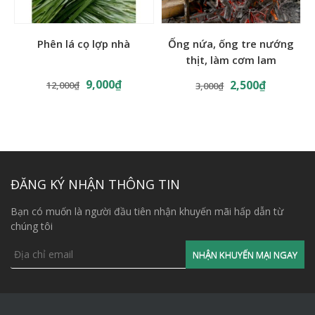
1. Cấu tạo tấm mái lá nhân tạo
Phên lá cọ lợp nhà
Ống nứa, ống tre nướng
Thành phần: mái lá nhân tạo được tạo nên từ 2 thành
thịt, làm cơm lam
phần đó là thanh nẹp và tấm lá (sợi rơm, cỏ tranh).
9,000
₫
2,500
₫
12,000
₫
3,000
₫
Thanh nẹp: Được làm bằng nhựa đặc hoặc inox : Có tác
dụng cố định các sợi rơm tạo thành 1 tấm hoàn chỉnh. Có
thể uốn tròn, cắt ngắn
Sợi rơm: Mỗi sợi rơm dài 100cm, gập đôi và được cố định
bởi các thanh nẹp
ĐĂNG KÝ NHẬN THÔNG TIN
Bạn có muốn là người đầu tiên nhận khuyến mãi hấp dẫn từ
chúng tôi