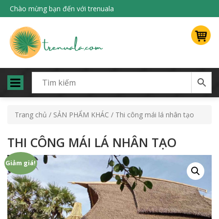
Chào mừng bạn đến với trenuala
Trang chủ
/
SẢN PHẨM KHÁC
/ Thi công mái lá nhân tạo
THI CÔNG MÁI LÁ NHÂN TẠO
Giảm giá!