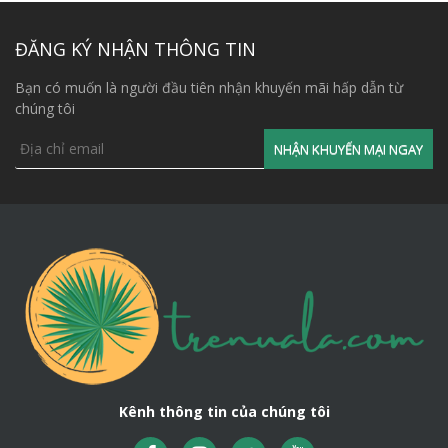
Nguyên tắc 2: Chọn lá và loại lá lợp mái
Trong các loại lá để lợp mái như: lá cọ, lá dừa, cỏ tranh…
ĐĂNG KÝ NHẬN THÔNG TIN
thì lá cọ là bền và rẻ hơn các loại lá kia, thi công cũng dễ
Bạn có muốn là người đầu tiên nhận khuyến mãi hấp dẫn từ
dàng hơn. Vậy, khi chọn lá cọ lợp mái bạn cần phải lưu ý
chúng tôi
những gị?
Tất nhiên lá bạn chọn phải là lá già (tuyệt đối không chọn
lá non), lá đều tương đối, lá không bị sâu, rách nhiều…
Kênh thông tin của chúng tôi
Lá Cọ già, to, đều