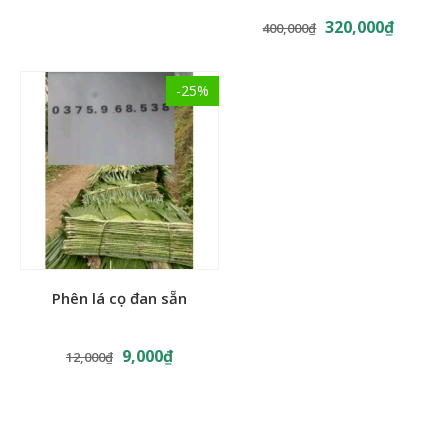
Hà Nam
320,000
₫
400,000
₫
Nguyên tắc 1: Chọn tre luồng
Tre luồng được chọn phải già, gióng tre ngắn (nhiều đốt),
-25%
gốc và ngọn tương đối đều nhau, cây tương đối thẳng.
Phên lá cọ đan sẵn
9,000
₫
12,000
₫
Tre hóp dùng làm nhà lá cọ