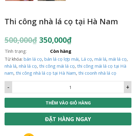
Thi công nhà lá cọ tại Hà Nam
500,000
₫
350,000
₫
Tình trạng:
Còn hàng
Từ khóa:
bán lá cọ
,
bán lá cọ lợp mái
,
Lá cọ
,
mái lá
,
mái lá cọ
,
nhà lá
,
nhà lá cọ
,
thi công mái lá cọ
,
thi công mái lá cọ tại Hà
nam
,
thi công nhà lá cọ tại Hà Nam
,
thi coonh nhà lá cọ
-
+
THÊM VÀO GIỎ HÀNG
ĐẶT HÀNG NGAY