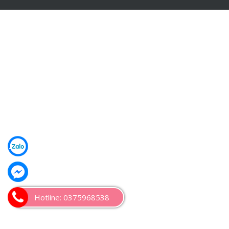
Cây to, trắc làm cột; cây nhỏ làm đòn tay; Cây yếu
bổ rui mè
Nguyên tắc 4: Kỹ thuật và cách dựng khung
– Về rui. Rui nên được bổ bản rộng khoảng 3.5-4cm.
Phần gốc tre bổ làm rui, phần ngọn tre bổ mè và nẹp.
Tuyệt đối không làm ngược lại. Mè và nẹp bổ bản 2cm.
– Về khẩu độ đòn tay khoảng 50-60cm/ đòn.
– Về độ dốc mái. Khoảng 45 độ. Về cơ bản mái càng dốc
độ bền của mái càng cao. Tuy nhiên. Mái quá dốc thì việc
thi công sẽ càng khó khăn và nguy hiểm. Nhưng mái
không đủ độ dốc sẽ rất dễ bị giột và nhanh hỏng mái.
Đây là điều nên tránh.
– Về khẩu độ rui, mè: rui cách rui 23- 25cm, mè cách mè
Hotline: 0375968538
27- 30cm là hợp lý.