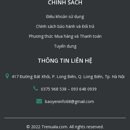
CHÍNH SÁCH
Điều khoản sử dụng
Lá Cọ già, to, đều
Chính sách bảo hành và Đổi trả
Nguyên tắc 3: Kinh nghiệm sử dụng vật liệu
Phương thức Mua hàng và Thanh toán
– Đối với tre luồng. Cây trắc, già, to thì chọn làm cột,
Tuyển dụng
kèo, cây chất lượng kém hơn thì bổ làm rui, mè, nẹp. Cây
thẳng, nhỏ, gốc-ngọn đều nhau thì làm đòn tay.
THÔNG TIN LIÊN HỆ
– Đối với lá. Lá nhỏ, đều thì chọn để lợp mái. Lá to, dài thì
dùng phủ lóc.
417 Đường Bát Khối, P. Long Biên, Q. Long Biên, Tp. Hà Nội
–
0375 968 538
093 648 0939
baoyeninfo68@gmail.com
© 2022 Trenuala.com. All rights reserved.