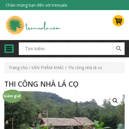
Chào mừng bạn đến với trenuala
Trang chủ
/
SẢN PHẨM KHÁC
/ Thi công nhà lá cọ
THI CÔNG NHÀ LÁ CỌ
Giảm giá!