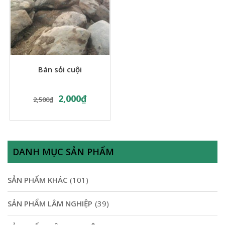
Bán sỏi cuội
2,000
₫
2,500
₫
DANH MỤC SẢN PHẨM
SẢN PHẨM KHÁC
(101)
SẢN PHẨM LÂM NGHIỆP
(39)