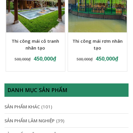
Thi công mái cỏ tranh
Thi công mái rơm nhân
nhân tạo
tạo
450,000
₫
450,000
₫
500,000
₫
500,000
₫
DANH MỤC SẢN PHẨM
SẢN PHẨM KHÁC
(101)
SẢN PHẨM LÂM NGHIỆP
(39)