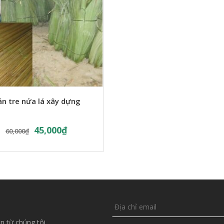
án tre nứa lá xây dựng
45,000
₫
60,000
₫
n từ chúng tôi