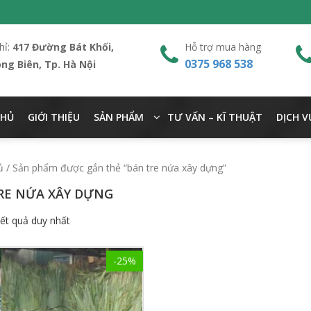
hỉ:
417 Đường Bát Khối,
Hỗ trợ mua hàng
0375 968 538
ong Biên, Tp. Hà Nội
CHỦ
GIỚI THIỆU
SẢN PHẨM
TƯ VẤN – KĨ THUẬT
DỊCH V
ủ
/ Sản phẩm được gắn thẻ “bán tre nứa xây dựng”
RE NỨA XÂY DỰNG
kết quả duy nhất
-25%