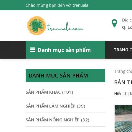
Chào mừng bạn đến với trenuala
Địa c
Q. L
Danh mục sản phẩm
TRANG 
Trang ch
DANH MỤC SẢN PHẨM
BÁN T
SẢN PHẨM KHÁC
(101)
Hiển thị 
SẢN PHẨM LÂM NGHIỆP
(39)
SẢN PHẨM NÔNG NGHIỆP
(32)