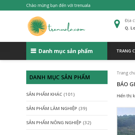
Chào mừng bạn đến với trenuala
Địa c
Q. L
Danh mục sản phẩm
TRANG 
Trang ch
DANH MỤC SẢN PHẨM
BÁO GI
SẢN PHẨM KHÁC
(101)
Hiển thị 
SẢN PHẨM LÂM NGHIỆP
(39)
SẢN PHẨM NÔNG NGHIỆP
(32)