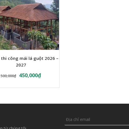
 thi công mái lá guột 2026 –
2027
450,000
₫
500,000
₫
n từ chúng tôi