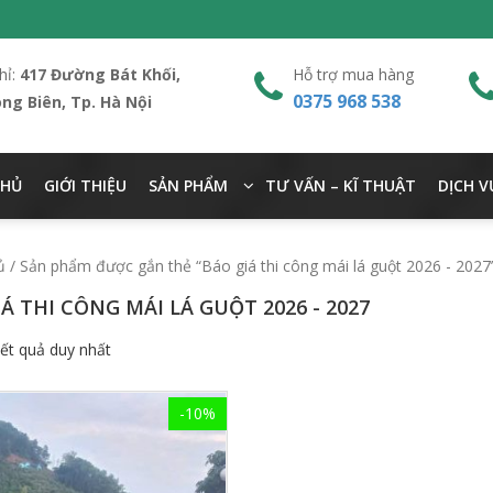
hỉ:
417 Đường Bát Khối,
Hỗ trợ mua hàng
0375 968 538
ong Biên, Tp. Hà Nội
CHỦ
GIỚI THIỆU
SẢN PHẨM
TƯ VẤN – KĨ THUẬT
DỊCH V
ủ
/ Sản phẩm được gắn thẻ “Báo giá thi công mái lá guột 2026 - 2027
Á THI CÔNG MÁI LÁ GUỘT 2026 - 2027
kết quả duy nhất
-10%