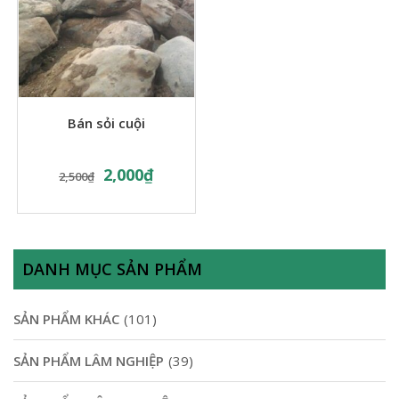
Bán sỏi cuội
2,000
₫
2,500
₫
DANH MỤC SẢN PHẨM
SẢN PHẨM KHÁC
(101)
SẢN PHẨM LÂM NGHIỆP
(39)