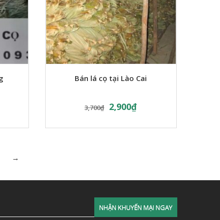
g
Bán lá cọ tại Lào Cai
2,900
₫
3,700
₫
5
→