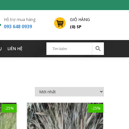
Hỗ trợ mua hàng
GIỎ HÀNG
093 648 0939
(0) SP
Ụ
LIÊN HỆ
-25%
-25%