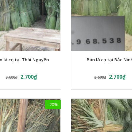
n lá cọ tại Thái Nguyên
Bán lá cọ tại Bắc Nin
2,700
₫
2,700
₫
3,600
₫
3,600
₫
-20%