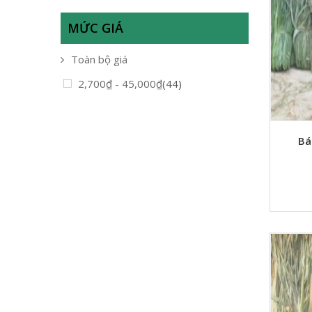
MỨC GIÁ
Toàn bộ giá
2,700
₫
-
45,000
₫
(44)
Bá