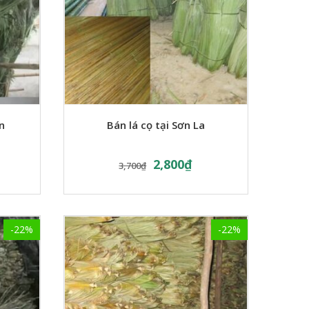
n
Bán lá cọ tại Sơn La
2,800
₫
3,700
₫
-22%
-22%