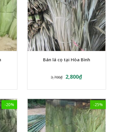
h
Bán lá cọ tại Hòa Bình
2,800
₫
3,700
₫
-20%
-25%