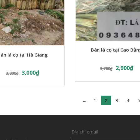
Bán lá cọ tại Cao Bằn
án lá cọ tại Hà Giang
2,900
₫
3,700
₫
3,000
₫
3,800
₫
←
1
2
3
4