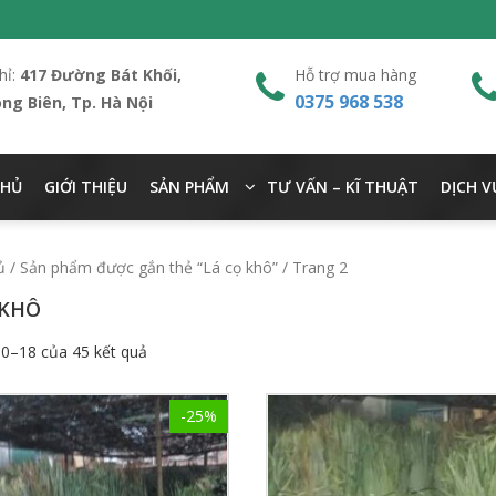
hỉ:
417 Đường Bát Khối,
Hỗ trợ mua hàng
0375 968 538
ong Biên, Tp. Hà Nội
CHỦ
GIỚI THIỆU
SẢN PHẨM
TƯ VẤN – KĨ THUẬT
DỊCH V
ủ
/
Sản phẩm được gắn thẻ “Lá cọ khô”
/ Trang 2
 KHÔ
10–18 của 45 kết quả
-25%