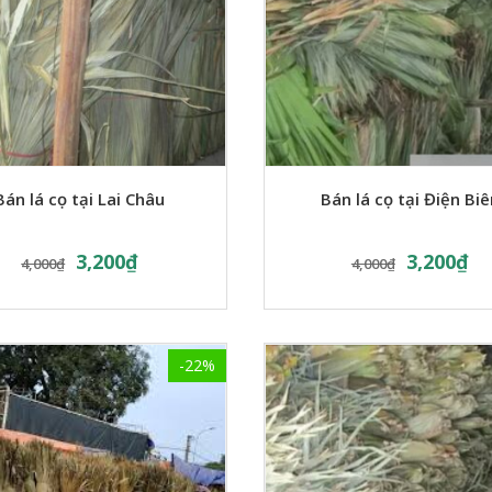
Bán lá cọ tại Lai Châu
Bán lá cọ tại Điện Biê
3,200
₫
3,200
₫
4,000
₫
4,000
₫
-22%