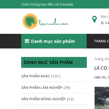
Chào mừng bạn đến với trenuala
Địa c
Q. L
Danh mục sản phẩm
TRANG 
Trang ch
DANH MỤC SẢN PHẨM
LÁ CỌ
SẢN PHẨM KHÁC
(101)
Hiển thị 
SẢN PHẨM LÂM NGHIỆP
(39)
SẢN PHẨM NÔNG NGHIỆP
(32)