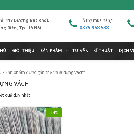
hỉ:
417 Đường Bát Khối,
Hỗ trợ mua hàng
0375 968 538
ong Biên, Tp. Hà Nội
CHỦ
GIỚI THIỆU
SẢN PHẨM
TƯ VẤN – KĨ THUẬT
DỊCH V
ủ
/ Sản phẩm được gắn thẻ “nứa dựng vách”
ỰNG VÁCH
kết quả duy nhất
-34%