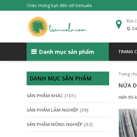
Chào mừng bạn đến với trenuala
Địa c
Q. L
Danh mục sản phẩm
TRANG 
Trang ch
DANH MỤC SẢN PHẨM
NỨA D
SẢN PHẨM KHÁC
(101)
Hiển thị 
SẢN PHẨM LÂM NGHIỆP
(39)
SẢN PHẨM NÔNG NGHIỆP
(32)