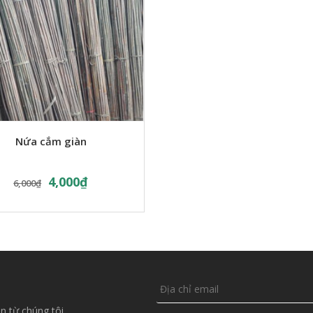
Nứa cắm giàn
4,000
₫
6,000
₫
n từ chúng tôi