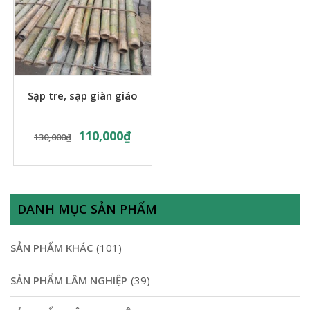
Sạp tre, sạp giàn giáo
110,000
₫
130,000
₫
DANH MỤC SẢN PHẨM
SẢN PHẨM KHÁC
(101)
SẢN PHẨM LÂM NGHIỆP
(39)