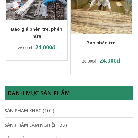
Báo giá phên tre, phên
nứa
Bán phên tre
24,000
₫
28,000
₫
24,000
₫
28,000
₫
DANH MỤC SẢN PHẨM
SẢN PHẨM KHÁC
(101)
SẢN PHẨM LÂM NGHIỆP
(39)