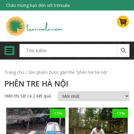
Chào mừng bạn đến với trenuala
Trang chủ
/ Sản phẩm được gắn thẻ “phên tre hà nội”
PHÊN TRE HÀ NỘI
Hiển thị tất cả 2 kết quả
-15%
-15%