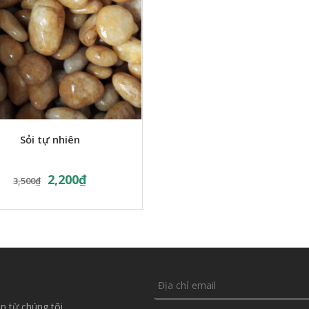
Sỏi tự nhiên
2,200
₫
3,500
₫
n từ chúng tôi