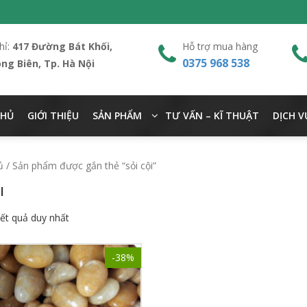
hỉ:
417 Đường Bát Khối,
Hỗ trợ mua hàng
0375 968 538
ong Biên, Tp. Hà Nội
CHỦ
GIỚI THIỆU
SẢN PHẨM
TƯ VẤN – KĨ THUẬT
DỊCH V
ủ
/ Sản phẩm được gắn thẻ “sỏi cội”
I
kết quả duy nhất
-38%