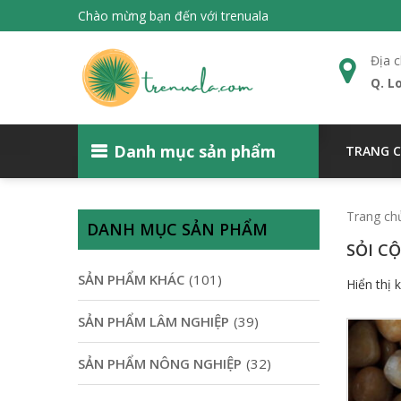
Chào mừng bạn đến với trenuala
Địa c
Q. L
Danh mục sản phẩm
TRANG 
Trang ch
DANH MỤC SẢN PHẨM
SỎI CỘ
SẢN PHẨM KHÁC
(101)
Hiển thị 
SẢN PHẨM LÂM NGHIỆP
(39)
SẢN PHẨM NÔNG NGHIỆP
(32)