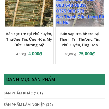
Bán cọc tre tại Phú Xuyên,
Bán sạp tre, bè tre tại
Thường Tín, Ứng Hòa, Mỹ
Thanh Trì, Thường Tín,
Đức, Chương Mỹ
Phú Xuyên, Ứng Hòa
4,000
₫
75,000
₫
4,500
₫
80,000
₫
DANH MỤC SẢN PHẨM
SẢN PHẨM KHÁC
(101)
SẢN PHẨM LÂM NGHIỆP
(39)