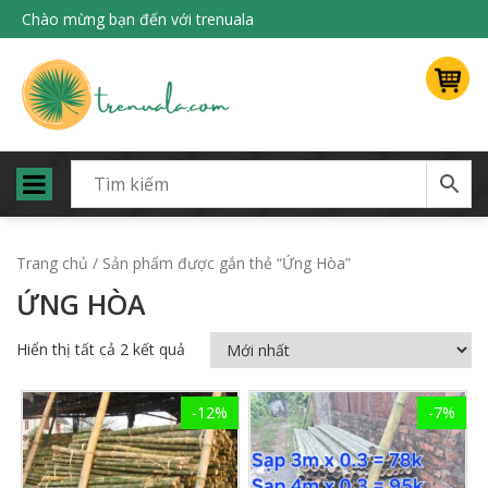
Chào mừng bạn đến với trenuala
Trang chủ
/ Sản phẩm được gắn thẻ “Ứng Hòa”
ỨNG HÒA
Hiển thị tất cả 2 kết quả
-12%
-7%