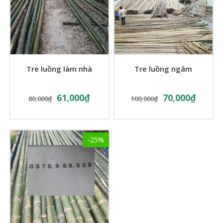
Tre luồng làm nhà
Tre luồng ngâm
61,000
₫
70,000
₫
80,000
₫
100,000
₫
-25%