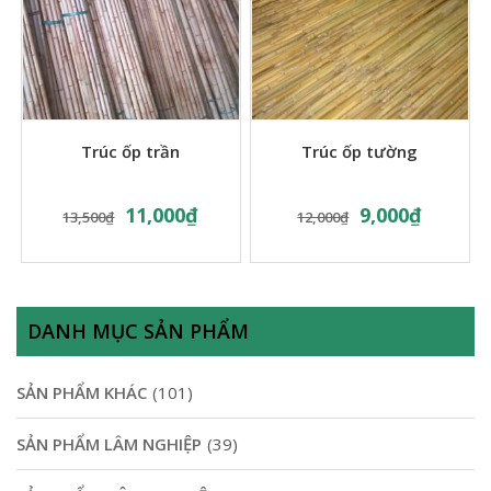
Trúc ốp trần
Trúc ốp tường
11,000
₫
9,000
₫
13,500
₫
12,000
₫
DANH MỤC SẢN PHẨM
SẢN PHẨM KHÁC
(101)
SẢN PHẨM LÂM NGHIỆP
(39)