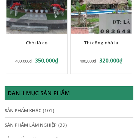
Chòi lá cọ
Thi công nhà lá
350,000
₫
320,000
₫
400,000
₫
400,000
₫
DANH MỤC SẢN PHẨM
SẢN PHẨM KHÁC
(101)
SẢN PHẨM LÂM NGHIỆP
(39)