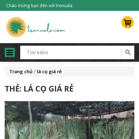
Chào mừng bạn đến với trenuala
Trang chủ
/
lá cọ giá rẻ
THẺ:
LÁ CỌ GIÁ RẺ